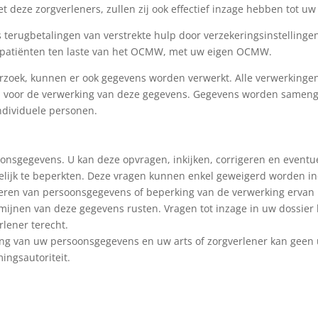
 deze zorgverleners, zullen zij ook effectief inzage hebben tot u
als terugbetalingen van verstrekte hulp door verzekeringsinstelli
e patiënten ten laste van het OCMW, met uw eigen OCMW.
oek, kunnen er ook gegevens worden verwerkt. Alle verwerkingen 
n voor de verwerking van deze gegevens. Gegevens worden samen
ndividuele personen.
onsgegevens. U kan deze opvragen, inkijken, corrigeren en eventue
elijk te beperkten. Deze vragen kunnen enkel geweigerd worden i
eren van persoonsgegevens of beperking van de verwerking ervan k
ijnen van deze gegevens rusten. Vragen tot inzage in uw dossier k
rlener terecht.
ng van uw persoonsgegevens en uw arts of zorgverlener kan geen ui
ingsautoriteit.