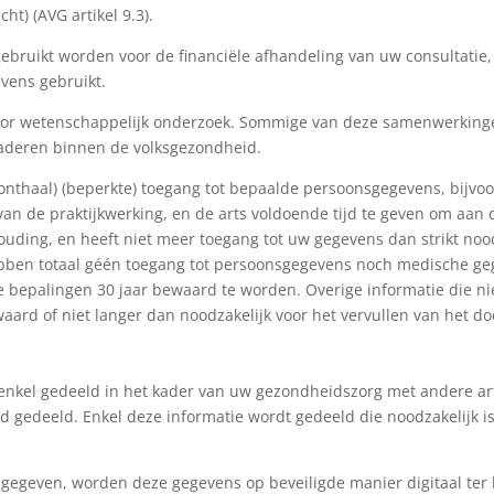
t) (AVG artikel 9.3).
bruikt worden voor de financiële afhandeling van uw consultati
evens gebruikt.
or wetenschappelijk onderzoek. Sommige van deze samenwerking
 kaderen binnen de volksgezondheid.
nthaal) (beperkte) toegang tot bepaalde persoonsgegevens, bijvoor
van de praktijkwerking, en de arts voldoende tijd te geven om aan d
uding, en heeft niet meer toegang tot uw gegevens dan strikt nood
ebben totaal géén toegang tot persoonsgegevens noch medische ge
e bepalingen 30 jaar bewaard te worden. Overige informatie die ni
aard of niet langer dan noodzakelijk voor het vervullen van het do
nkel gedeeld in het kader van uw gezondheidszorg met andere art
d gedeeld. Enkel deze informatie wordt gedeeld die noodzakelijk 
egeven, worden deze gegevens op beveiligde manier digitaal ter 